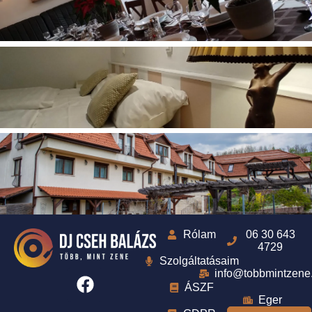
Rólam
06 30 643
4729
Szolgáltatásaim
info@tobbmintzene
ÁSZF
Eger