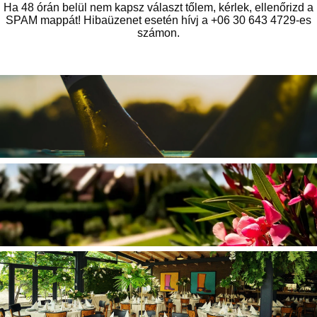
Ha 48 órán belül nem kapsz választ tőlem, kérlek, ellenőrizd a
SPAM mappát! Hibaüzenet esetén hívj a +06 30 643 4729-es
számon.