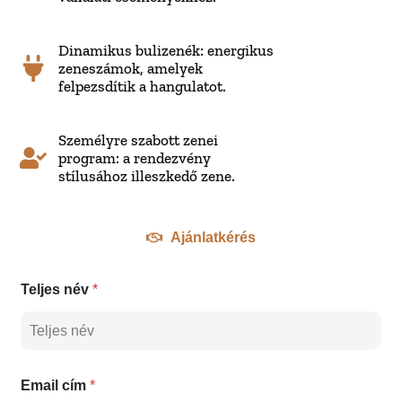
Dinamikus bulizenék: energikus
zeneszámok, amelyek
felpezsdítik a hangulatot.
Személyre szabott zenei
program: a rendezvény
stílusához illeszkedő zene.
Ajánlatkérés
*
Teljes név
*
*
T
e
l
j
e
Email cím
*
s