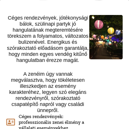
Céges rendezvények, jótékonysági
bálok, szülinapi partyk jó
hangulatának megteremtésére
törekszem a folyamatos, változatos
bulizenével. Energikus és
szórakoztató előadásom garantálja,
hogy minden egyes vendég kitűnő
hangulatban érezze magát.
A zenéim úgy vannak
megválasztva, hogy tökéletesen
illeszkedjen az esemény
karakteréhez, legyen szó elegáns
rendezvényről, szórakoztató
csapatépítő napról vagy családi
ünnepről.
Céges rendezvények:
professzionális zenei élmény a
vállalati eseményekhez.