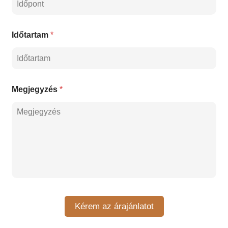
Időtartam
*
Megjegyzés
*
Kérem az árajánlatot